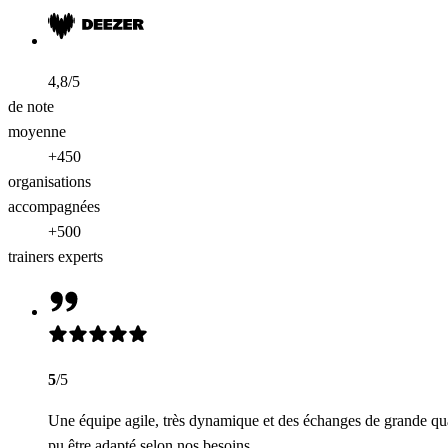
4,8/5
de note
moyenne
+450
organisations
accompagnées
+500
trainers experts
5
/5
Une équipe agile, très dynamique et des échanges de grande qua
pu être adapté selon nos besoins.