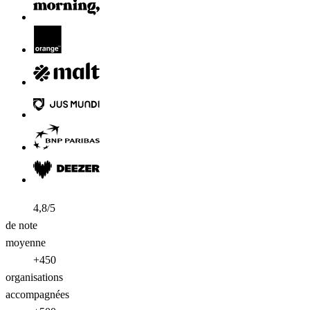
4,8/5
de note
moyenne
+450
organisations
accompagnées