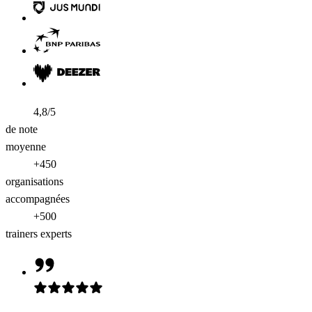
4,8/5
de note
moyenne
+450
organisations
accompagnées
+500
trainers experts