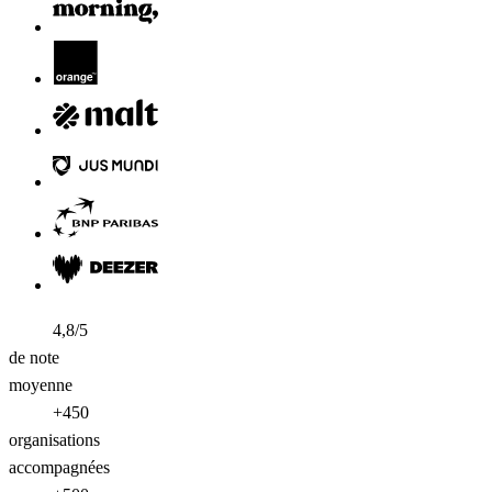
4,8/5
de note
moyenne
+450
organisations
accompagnées