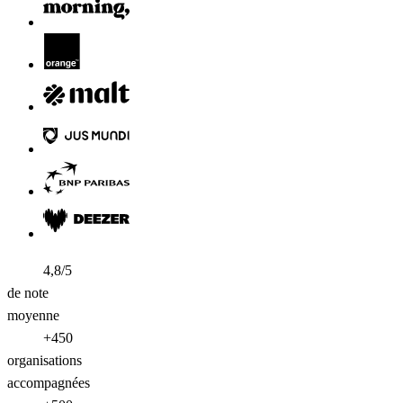
4,8/5
de note
moyenne
+450
organisations
accompagnées