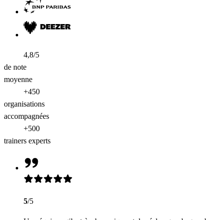
4,8/5
de note
moyenne
+450
organisations
accompagnées
+500
trainers experts
5
/5