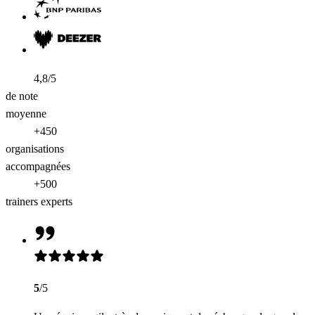
4,8/5
de note
moyenne
+450
organisations
accompagnées
+500
trainers experts
5
/5