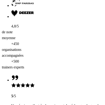
4,8/5
de note
moyenne
+450
organisations
accompagnées
+500
trainers experts
5
/5