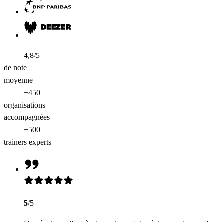
4,8/5
de note
moyenne
+450
organisations
accompagnées
+500
trainers experts
5
/5