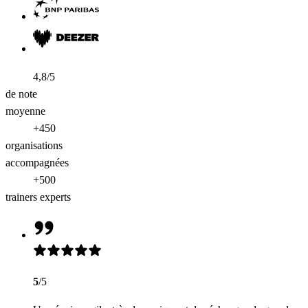
4,8/5
de note
moyenne
+450
organisations
accompagnées
+500
trainers experts
5
/5