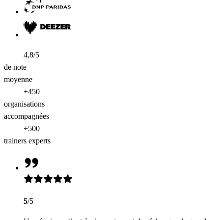
4,8/5
de note
moyenne
+450
organisations
accompagnées
+500
trainers experts
5
/5