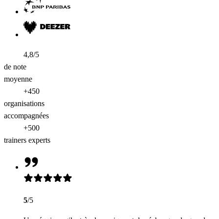
4,8/5
de note
moyenne
+450
organisations
accompagnées
+500
trainers experts
5
/5