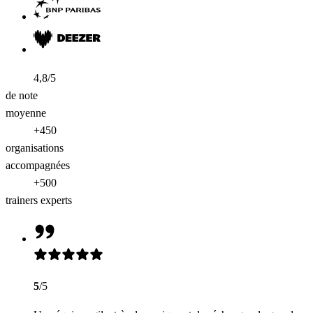
4,8/5
de note
moyenne
+450
organisations
accompagnées
+500
trainers experts
5
/5