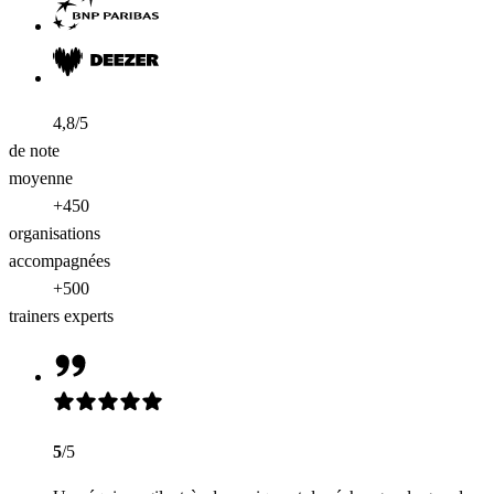
4,8/5
de note
moyenne
+450
organisations
accompagnées
+500
trainers experts
5
/5