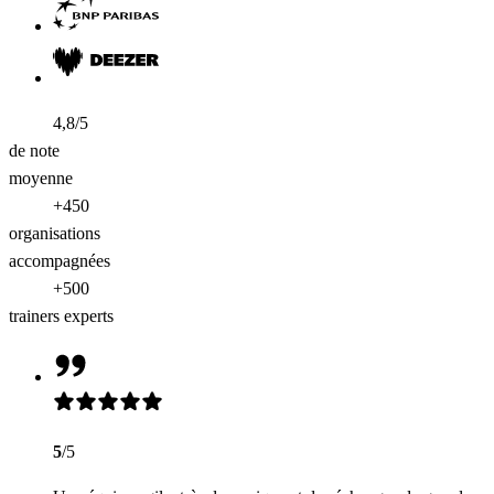
4,8/5
de note
moyenne
+450
organisations
accompagnées
+500
trainers experts
5
/5