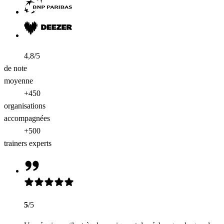
4,8/5
de note
moyenne
+450
organisations
accompagnées
+500
trainers experts
5
/5