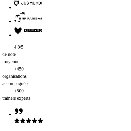
4,8/5
de note
moyenne
+450
organisations
accompagnées
+500
trainers experts