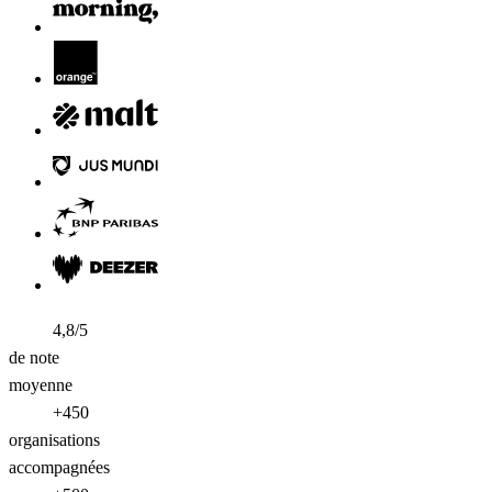
4,8/5
de note
moyenne
+450
organisations
accompagnées