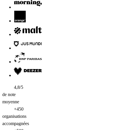
4,8/5
de note
moyenne
+450
organisations
accompagnées