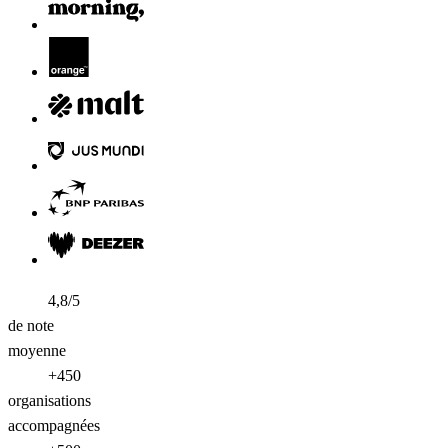
4,8/5
de note
moyenne
+450
organisations
accompagnées