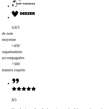
4,8/5
de note
moyenne
+450
organisations
accompagnées
+500
trainers experts
5
/5