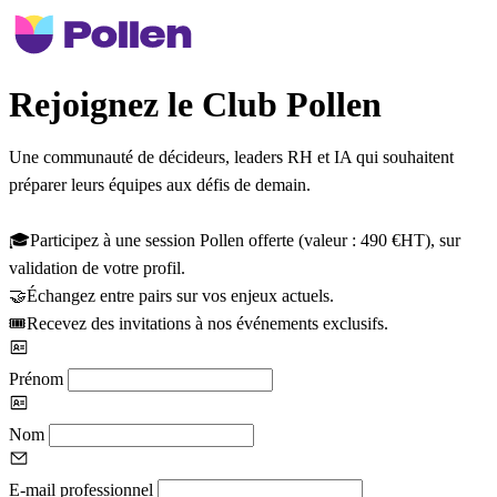
Rejoignez le Club Pollen
Une communauté de décideurs, leaders RH et IA qui souhaitent
préparer leurs équipes aux défis de demain.
🎓
Participez à une
session Pollen offerte
(valeur : 490 €HT), sur
validation de votre profil.
🤝
Échangez
entre pairs
sur vos enjeux actuels.
🎟️
Recevez des invitations à nos
événements exclusifs
.
Prénom
Nom
E-mail professionnel