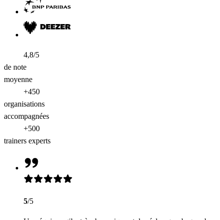
4,8/5
de note
moyenne
+450
organisations
accompagnées
+500
trainers experts
5
/5