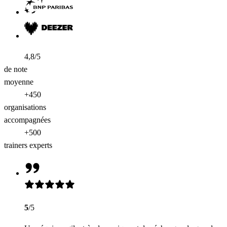
4,8/5
de note
moyenne
+450
organisations
accompagnées
+500
trainers experts
5
/5