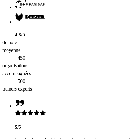
4,8/5
de note
moyenne
+450
organisations
accompagnées
+500
trainers experts
5
/5