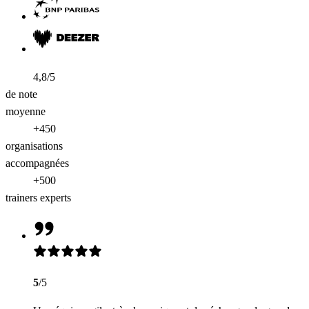
4,8/5
de note
moyenne
+450
organisations
accompagnées
+500
trainers experts
5
/5