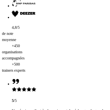
4,8/5
de note
moyenne
+450
organisations
accompagnées
+500
trainers experts
5
/5