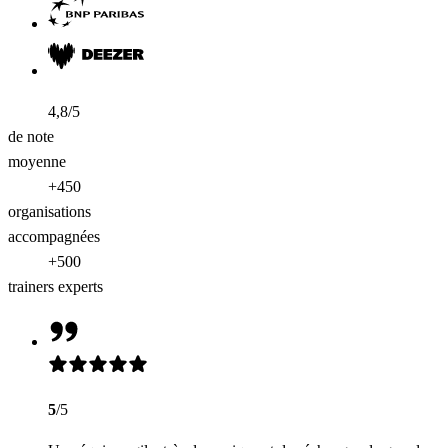
4,8/5
de note
moyenne
+450
organisations
accompagnées
+500
trainers experts
5
/5