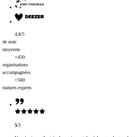
4,8/5
de note
moyenne
+450
organisations
accompagnées
+500
trainers experts
5
/5