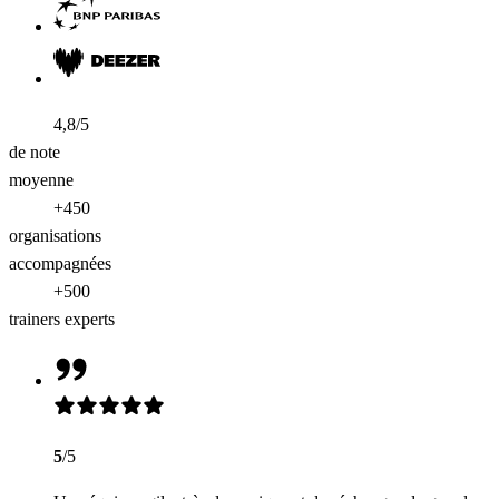
4,8/5
de note
moyenne
+450
organisations
accompagnées
+500
trainers experts
5
/5