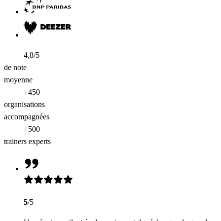
4,8/5
de note
moyenne
+450
organisations
accompagnées
+500
trainers experts
5
/5