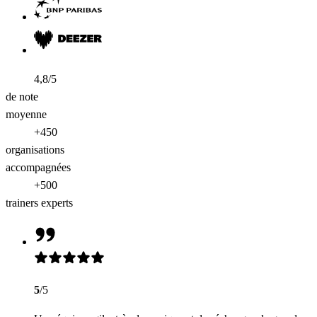
4,8/5
de note
moyenne
+450
organisations
accompagnées
+500
trainers experts
5
/5