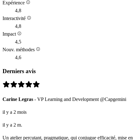
Expérience
4,8
Interactivité
4,8
Impact
4,5
Nouv. méthodes
4,6
Derniers avis
Carine Legras
- VP Learning and Development @Capgemini
il y a 2 mois
il y a 2 m.
Un atelier percutant, pragmatique, qui conjugue efficacité, mise en