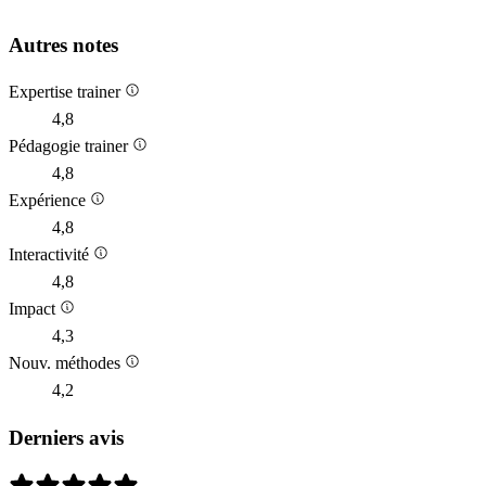
Autres notes
Expertise trainer
4,8
Pédagogie trainer
4,8
Expérience
4,8
Interactivité
4,8
Impact
4,3
Nouv. méthodes
4,2
Derniers avis