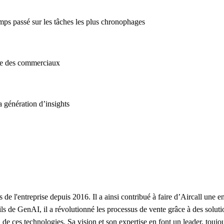
mps passé sur les tâches les plus chronophages
ce des commerciaux
a génération d’insights
de l'entreprise depuis 2016. Il a ainsi contribué à faire d’Aircall une e
tils de GenAI, il a révolutionné les processus de vente grâce à des sol
 ces technologies. Sa vision et son expertise en font un leader, toujour