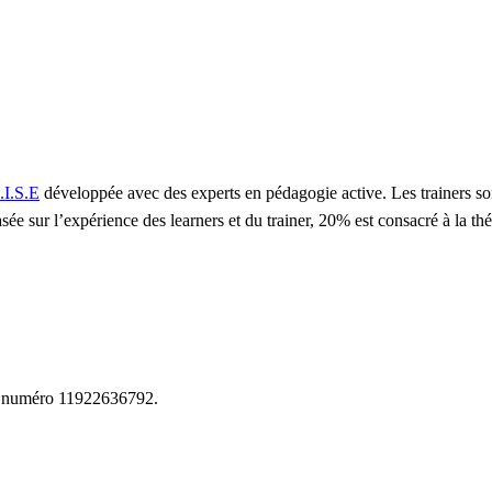
.I.S.E
développée avec des experts en pédagogie active. Les trainers so
sée sur l’expérience des learners et du trainer, 20% est consacré à la t
le numéro 11922636792.