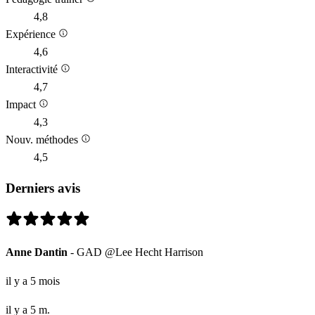
4,8
Expérience
4,6
Interactivité
4,7
Impact
4,3
Nouv. méthodes
4,5
Derniers avis
Anne Dantin
- GAD @Lee Hecht Harrison
il y a 5 mois
il y a 5 m.