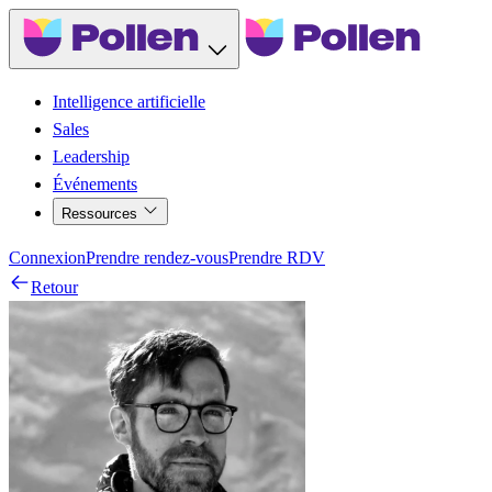
Intelligence artificielle
Sales
Leadership
Événements
Ressources
Connexion
Prendre rendez-vous
Prendre RDV
Retour