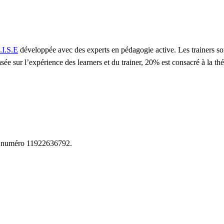
.I.S.E
développée avec des experts en pédagogie active. Les trainers so
sée sur l’expérience des learners et du trainer, 20% est consacré à la t
le numéro 11922636792.