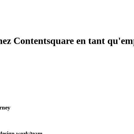
hez Contentsquare en tant qu'emp
urney
r design work/team