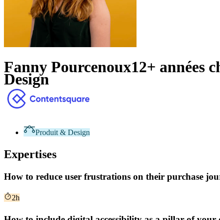
Fanny Pourcenoux
12+ années c
Design
Produit & Design
Expertises
How to reduce user frustrations on their purchase jo
2h
How to include digital accessibility as a pillar of you