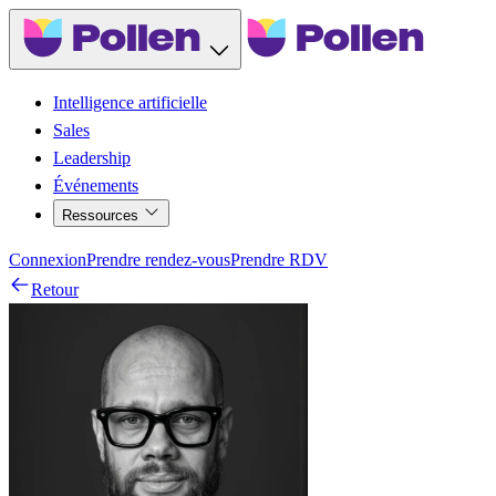
Intelligence artificielle
Sales
Leadership
Événements
Ressources
Connexion
Prendre rendez-vous
Prendre RDV
Retour