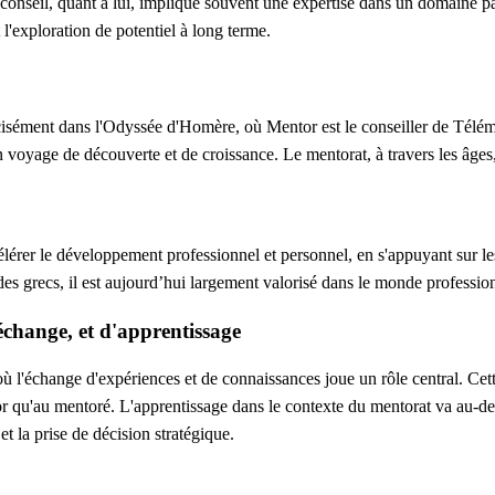
 conseil, quant à lui, implique souvent une expertise dans un domaine pa
l'exploration de potentiel à long terme.
cisément dans l'Odyssée d'Homère, où Mentor est le conseiller de Télém
yage de découverte et de croissance. Le mentorat, à travers les âges, a
rer le développement professionnel et personnel, en s'appuyant sur les
 des grecs, il est aujourd’hui largement valorisé dans le monde profess
échange, et d'apprentissage
'échange d'expériences et de connaissances joue un rôle central. Cette i
tor qu'au mentoré. L'apprentissage dans le contexte du mentorat va au-d
t la prise de décision stratégique.