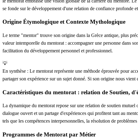
le mentorat embrasse une vision globale de la carrière du mentoré. Le
se fonde sur le développement d'une relation de confiance profonde et 
Origine Étymologique et Contexte Mythologique
Le terme "mentor" trouve son origine dans la Grèce antique, plus pré
valeur intemporelle du mentorat : accompagner une personne dans son vo
facilitation du développement personnel et professionnel.
💡
En synthèse :
Le mentorat représente une méthode éprouvée pour accélé
partager son expérience sur un sujet donné. Si son origine nous vient
Caractéristiques du mentorat : relation de Soutien, d'
La dynamique du mentorat repose sur une relation de soutien mutuel où l
dialogue ouvert et un partage d'expériences qui profitent tant au men
tels que les compétences interpersonnelles, la résolution de problèmes e
Programmes de Mentorat par Métier