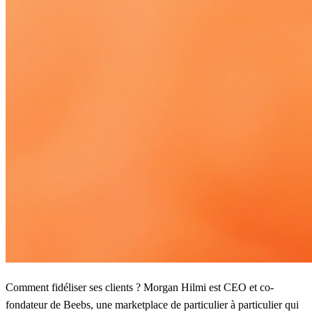
Comment fidéliser ses clients ? Morgan Hilmi est CEO et co-
fondateur de Beebs, une marketplace de particulier à particulier qui