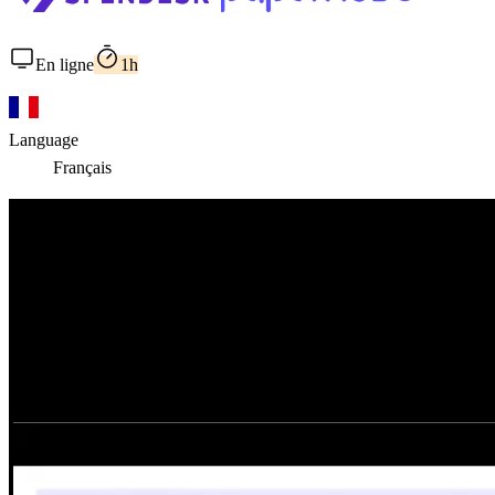
En ligne
1h
Language
Français