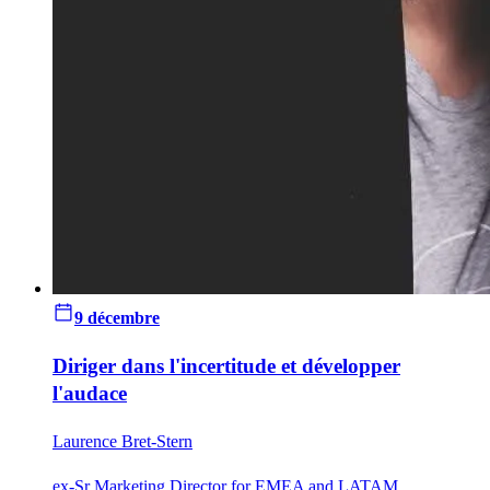
9 décembre
Diriger dans l'incertitude et développer
l'audace
Laurence Bret-Stern
ex-Sr Marketing Director for EMEA and LATAM