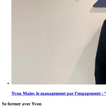
Yvon Maier, le management par l’engagement : “O
Se former avec Yvon