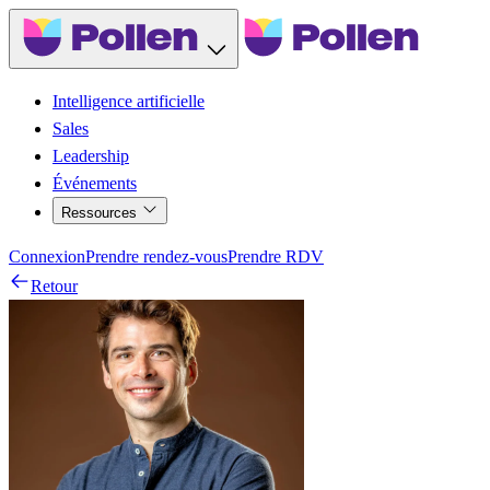
Intelligence artificielle
Sales
Leadership
Événements
Ressources
Connexion
Prendre rendez-vous
Prendre RDV
Retour