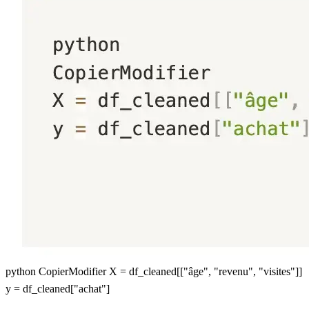
python CopierModifier X = df_cleaned[["âge", "revenu", "visites"]]
y = df_cleaned["achat"]