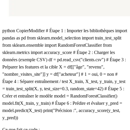
python CopierModifier # Étape 1 : Importer les bibliothèques import
pandas as pd from sklearn.model_selection import train_test_split
from sklearn.ensemble import RandomForestClassifier from
sklearn.metrics import accuracy_score # Étape 2 : Charger les
données (exemple CSV) df = pd.read_csv("clients.csv") # Étape 3 :
Préparer les features et la cible X = df[["âge", "revenu",
"nombre_visites_site"]] y = df["acheteur"] # 1 = oui, 0 = non #
Étape 4 : Séparer entraînement / test X_train, X_test, y_train, y_test
= train_test_split(X, y, test_size=0.3, random_state=42) # Étape 5 :
Créer et entraîner le modèle model = RandomForestClassifier()
model.fit(X_train, y_train) # Étape 6 : Prédire et évaluer y_pred =
model.predict(X_test) print("Précision :", accuracy_score(y_test,
y_pred))
Ce que fait ce code :