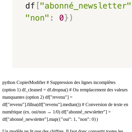
python CopierModifier # Suppression des lignes incomplètes
(option 1) df_cleaned = df.dropna() # Ou remplacement des valeurs
manquantes (option 2) df["revenu"] =
df["revenu"].fillna(df["revenu"].median()) # Conversion de texte en
numérique (ex. oui/non → 1/0) df["abonné_newsletter"] =
df["abonné_newsletter"].map({"oui": 1, "non": 0})
Un modèle ne lit que des chiffres.
Il faut donc convertir toutes les